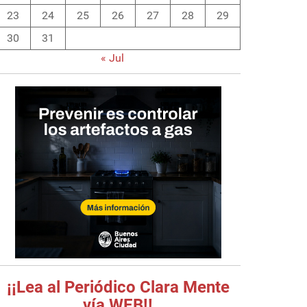
23
24
25
26
27
28
29
30
31
« Jul
¡¡Lea al Periódico Clara Mente
vía WEB!!