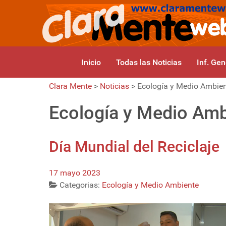
Inicio
Todas las Noticias
Inf. Gen
Clara Mente
>
Noticias
>
Ecología y Medio Ambie
Ecología y Medio Amb
Día Mundial del Reciclaje
17 mayo 2023
Categorias:
Ecología y Medio Ambiente