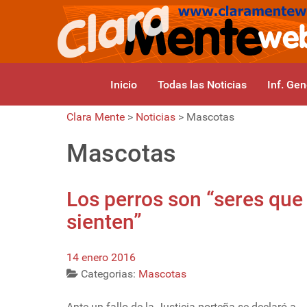
Inicio
Todas las Noticias
Inf. Gen
Clara Mente
>
Noticias
>
Mascotas
Mascotas
Los perros son “seres que
sienten”
14 enero 2016
Categorias:
Mascotas
Ante un fallo de la Justicia porteña se declaró a