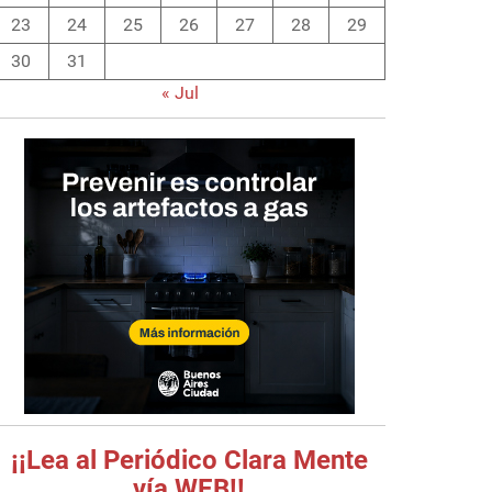
23
24
25
26
27
28
29
30
31
« Jul
¡¡Lea al Periódico Clara Mente
vía WEB!!