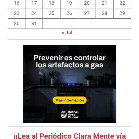
16
17
18
19
20
21
22
23
24
25
26
27
28
29
30
31
« Jul
¡¡Lea al Periódico Clara Mente vía