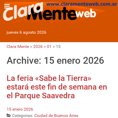
jueves 6 agosto 2026
Clara Mente
>
2026
>
01
>
15
Archive: 15 enero 2026
La feria «Sabe la Tierra»
estará este fin de semana en
el Parque Saavedra
15 enero 2026
Categorias:
Ciudad de Buenos Aires