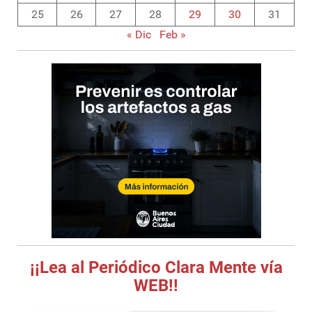
25
26
27
28
29
30
31
« Dic
Feb »
¡¡Lea al Periódico Clara Mente vía
WEB!!