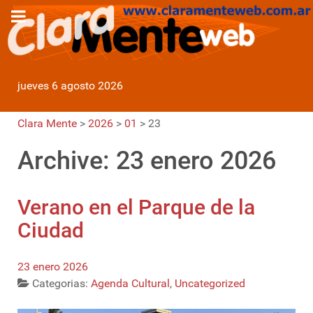
jueves 6 agosto 2026
Clara Mente
>
2026
>
01
>
23
Archive: 23 enero 2026
Verano en el Parque de la
Ciudad
23 enero 2026
Categorias:
Agenda Cultural
,
Uncategorized