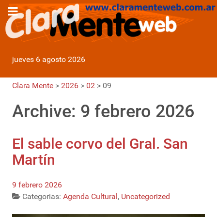
jueves 6 agosto 2026
Clara Mente
>
2026
>
02
>
09
Archive: 9 febrero 2026
El sable corvo del Gral. San
Martín
9 febrero 2026
Categorias:
Agenda Cultural
,
Uncategorized