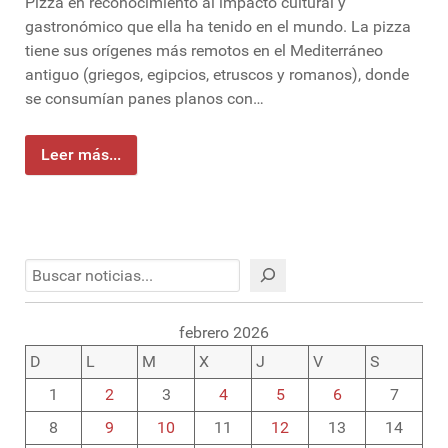
Pizza en reconocimiento al impacto cultural y
gastronómico que ella ha tenido en el mundo. La pizza
tiene sus orígenes más remotos en el Mediterráneo
antiguo (griegos, egipcios, etruscos y romanos), donde
se consumían panes planos con…
Leer más...
Buscar
febrero 2026
D
L
M
X
J
V
S
1
2
3
4
5
6
7
8
9
10
11
12
13
14