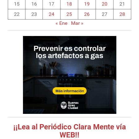
15
16
17
18
19
20
21
22
23
24
25
26
27
28
« Ene
Mar »
¡¡Lea al Periódico Clara Mente vía
WEB!!