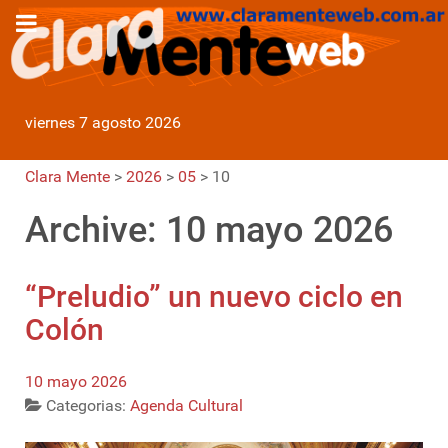
viernes 7 agosto 2026
Clara Mente
>
2026
>
05
>
10
Archive: 10 mayo 2026
“Preludio” un nuevo ciclo en
Colón
10 mayo 2026
Categorias:
Agenda Cultural