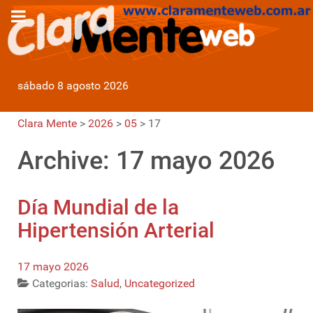
sábado 8 agosto 2026
Clara Mente
>
2026
>
05
>
17
Archive: 17 mayo 2026
Día Mundial de la
Hipertensión Arterial
17 mayo 2026
Categorias:
Salud
,
Uncategorized