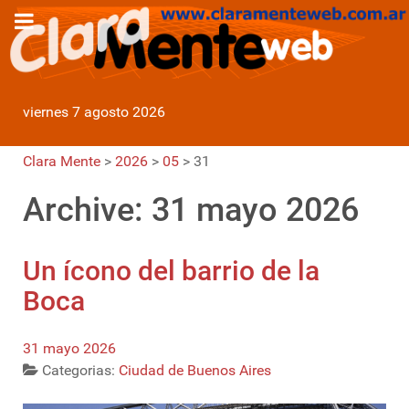
viernes 7 agosto 2026
Clara Mente
>
2026
>
05
>
31
Archive: 31 mayo 2026
Un ícono del barrio de la
Boca
31 mayo 2026
Categorias:
Ciudad de Buenos Aires