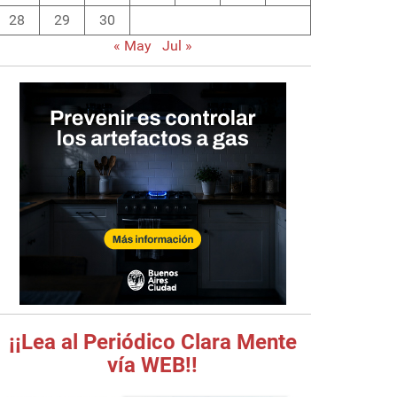
28
29
30
« May
Jul »
¡¡Lea al Periódico Clara Mente
vía WEB!!