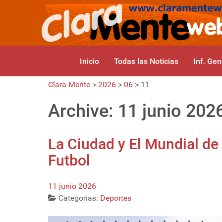
Inicio
Todas las Noticias
Inf. Gen
Clara Mente
>
2026
>
06
>
11
Archive: 11 junio 202
La Ciudad y El Mundial de
Futbol
11 junio 2026
Categorias:
Deportes