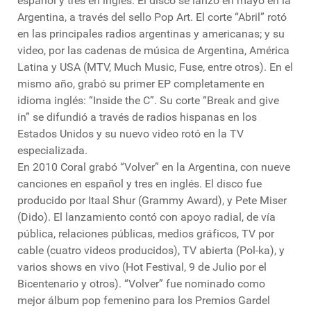
español y tres en inglés. El disco se lanzó en mayo en la
Argentina, a través del sello Pop Art. El corte “Abril” rotó
en las principales radios argentinas y americanas; y su
video, por las cadenas de música de Argentina, América
Latina y USA (MTV, Much Music, Fuse, entre otros). En el
mismo año, grabó su primer EP completamente en
idioma inglés: “Inside the C”. Su corte “Break and give
in” se difundió a través de radios hispanas en los
Estados Unidos y su nuevo video rotó en la TV
especializada.
En 2010 Coral grabó “Volver” en la Argentina, con nueve
canciones en español y tres en inglés. El disco fue
producido por Itaal Shur (Grammy Award), y Pete Miser
(Dido). El lanzamiento contó con apoyo radial, de vía
pública, relaciones públicas, medios gráficos, TV por
cable (cuatro videos producidos), TV abierta (Pol-ka), y
varios shows en vivo (Hot Festival, 9 de Julio por el
Bicentenario y otros). “Volver” fue nominado como
mejor álbum pop femenino para los Premios Gardel