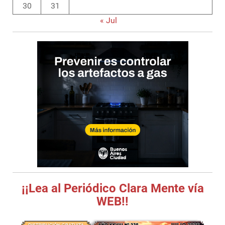
30
31
« Jul
¡¡Lea al Periódico Clara Mente vía
WEB!!