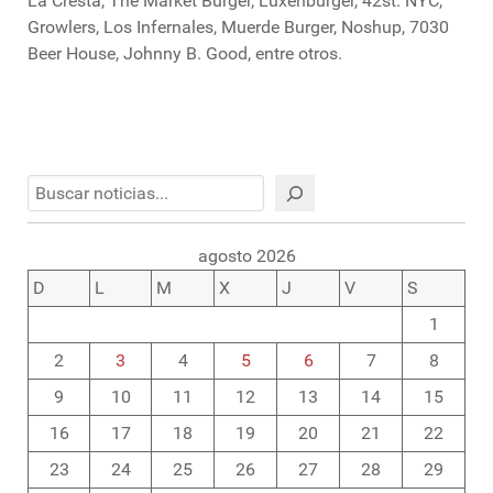
La Cresta, The Market Burger, Luxenburger, 42st. NYC,
Growlers, Los Infernales, Muerde Burger, Noshup, 7030
Beer House, Johnny B. Good, entre otros.
Buscar
agosto 2026
D
L
M
X
J
V
S
1
2
3
4
5
6
7
8
9
10
11
12
13
14
15
16
17
18
19
20
21
22
23
24
25
26
27
28
29