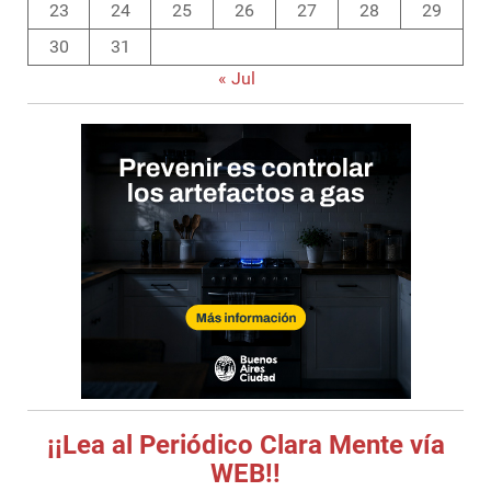
23
24
25
26
27
28
29
30
31
« Jul
¡¡Lea al Periódico Clara Mente vía
WEB!!