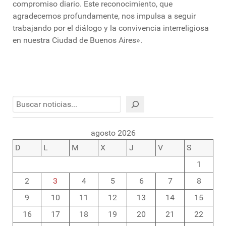
compromiso diario. Este reconocimiento, que
agradecemos profundamente, nos impulsa a seguir
trabajando por el diálogo y la convivencia interreligiosa
en nuestra Ciudad de Buenos Aires».
Buscar
agosto 2026
D
L
M
X
J
V
S
1
2
3
4
5
6
7
8
9
10
11
12
13
14
15
16
17
18
19
20
21
22