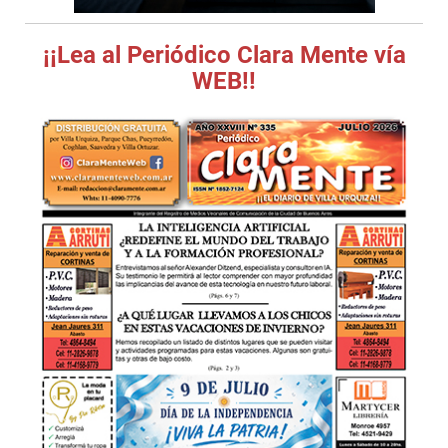
¡¡Lea al Periódico Clara Mente vía
WEB!!