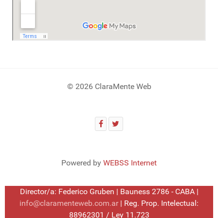
© 2026 ClaraMente Web
Powered by
WEBSS Internet
Director/a: Federico Gruben | Bauness 2786 - CABA |
info@claramenteweb.com.ar
| Reg. Prop. Intelectual:
88962301 / Ley 11.723