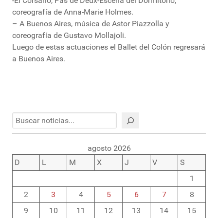
-El Corsario, Pas de Deux-Escena del Dormitorio,
coreografía de Anna-Marie Holmes.
– A Buenos Aires, música de Astor Piazzolla y
coreografía de Gustavo Mollajoli.
Luego de estas actuaciones el Ballet del Colón regresará
a Buenos Aires.
Buscar
agosto 2026
D
L
M
X
J
V
S
1
2
3
4
5
6
7
8
9
10
11
12
13
14
15