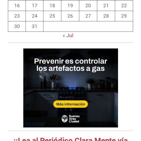
16
17
18
19
20
21
22
23
24
25
26
27
28
29
30
31
« Jul
¡¡Lea al Periódico Clara Mente vía