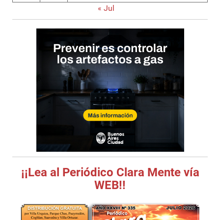
« Jul
¡¡Lea al Periódico Clara Mente vía
WEB!!