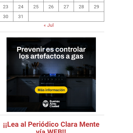
23
24
25
26
27
28
29
30
31
« Jul
¡¡Lea al Periódico Clara Mente
vía WEB!!