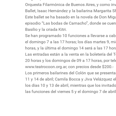
Orquesta Filarmónica de Buenos Aires, y como invi
Ballet, Isaac Hernández y la bailarina Margarita Sh
Este ballet se ha basado en la novela de Don Migu
episodio “Las bodas de Camacho”, donde se cuent
Basilio y la criada Kitri.
Se han programado 10 funciones a llevarse a cabo 
el domingo 7 a las 17 horas; los días martes 9, mi
horas, y la última el domingo 14 será a las 17 hor
Las entradas están a la venta en la boletería de
20 horas y los domingos de 09 a 17 horas, por te
www.teatrocoon.org.ar, con precios desde $200.-
Los primeros bailarines del Colón que se present
11 y 14 de abril; Camila Bocca y Jiva Velázquez e
los días 10 y 13 de abril, mientras que los invit
las funciones del viernes 5 y el domingo 7 de abril