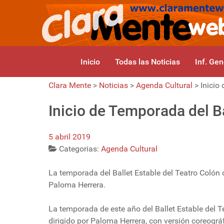
Inicio
Todas las Noticias
Inf. Gen
Clara Mente
>
Noticias
>
Agenda Cultural
>
Inicio
Inicio de Temporada del Ba
5 abril 2019
Categorias:
Agenda Cultural
La temporada del Ballet Estable del Teatro Colón 
Paloma Herrera.
La temporada de este año del Ballet Estable del 
dirigido por Paloma Herrera, con versión coreográf