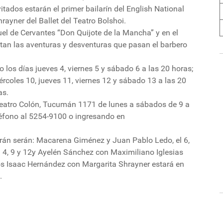
tados estarán el primer bailarín del English National
rayner del Ballet del Teatro Bolshoi.
el de Cervantes “Don Quijote de la Mancha” y en el
an las aventuras y desventuras que pasan el barbero
los días jueves 4, viernes 5 y sábado 6 a las 20 horas;
ércoles 10, jueves 11, viernes 12 y sábado 13 a las 20
as.
l Teatro Colón, Tucumán 1171 de lunes a sábados de 9 a
léfono al 5254-9100 o ingresando en
arán serán: Macarena Giménez y Juan Pablo Ledo, el 6,
l 4, 9 y 12¸y Ayelén Sánchez con Maximiliano Iglesias
ados Isaac Hernández con Margarita Shrayner estará en
.