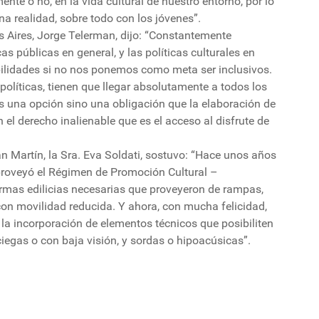
te o no, en la vida cultural de nuestro entorno, por lo
 realidad, sobre todo con los jóvenes”.
s Aires, Jorge Telerman, dijo: “Constantemente
as públicas en general, y las políticas culturales en
sibilidades si no nos ponemos como meta ser inclusivos.
olíticas, tienen que llegar absolutamente a todos los
es una opción sino una obligación que la elaboración de
el derecho inalienable que es el acceso al disfrute de
 Martín, la Sra. Eva Soldati, sostuvo: “Hace unos años
roveyó el Régimen de Promoción Cultural –
rmas edilicias necesarias que proveyeron de rampas,
con movilidad reducida. Y ahora, con mucha felicidad,
a incorporación de elementos técnicos que posibiliten
iegas o con baja visión, y sordas o hipoacúsicas”.