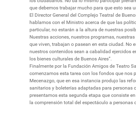
los ciudadanos. No da lo mismo participar plenamen
que debemos trabajar mucho para que esto sea una
El Director General del Complejo Teatral de Bueno
hablamos con el Ministro acerca de que las polític
particular, no estarán a la altura de nuestras po
Nuestras acciones, nuestros programas, nuestras p
que viven, trabajan o pasean en esta ciudad. No 
nuestros contenidos sean a cabalidad ejercidos en 
los bienes culturales de Buenos Aires”.
Finalmente por la Fundación Amigos de Teatro San
comenzamos esta tarea con los fondos que nos p
Mecenazgo, que en esa instancia produjo las refo
sanitarios y boleterías adaptadas para personas 
presentamos esta segunda etapa que consiste en l
la comprensión total del espectáculo a personas c