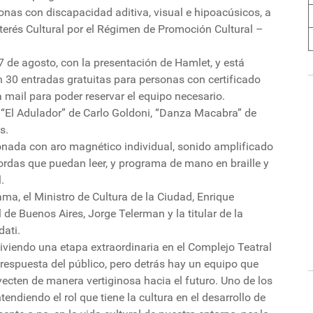
onas con discapacidad aditiva, visual e hipoacúsicos, a
Interés Cultural por el Régimen de Promoción Cultural –
17 de agosto, con la presentación de Hamlet, y está
n 30 entradas gratuitas para personas con certificado
 mail para poder reservar el equipo necesario.
“El Adulador” de Carlo Goldoni, “Danza Macabra” de
s.
ionada con aro magnético individual, sonido amplificado
ordas que puedan leer, y programa de mano en braille y
.
ma, el Ministro de Cultura de la Ciudad, Enrique
 de Buenos Aires, Jorge Telerman y la titular de la
ati.
iviendo una etapa extraordinaria en el Complejo Teatral
respuesta del público, pero detrás hay un equipo que
yecten de manera vertiginosa hacia el futuro. Uno de los
ntendiendo el rol que tiene la cultura en el desarrollo de