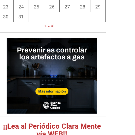
23
24
25
26
27
28
29
30
31
« Jul
¡¡Lea al Periódico Clara Mente
vía WEB!!