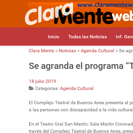
Inicio
Todas las Noticias
Inf. Gen
Clara Mente
>
Noticias
>
Agenda Cultural
>
Se agr
Se agranda el programa “
18 julio 2019
Categorias:
Agenda Cultural
El Complejo Teatral de Buenos Aires presenta el pr
a las personas con discapacidad a la vida cultural
En el Teatro Gral San Martín, Sala Martín Coronado, 
través del Complejo Teatral de Buenos Aires, pres