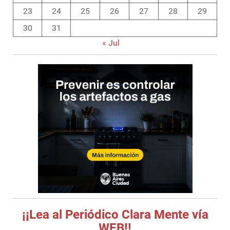
23
24
25
26
27
28
29
30
31
« Jul
¡¡Lea al Periódico Clara Mente vía
WEB!!