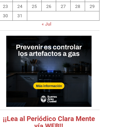
23
24
25
26
27
28
29
30
31
« Jul
¡¡Lea al Periódico Clara Mente
vía WEB!!