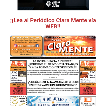
¡¡Lea al Periódico Clara Mente vía
WEB!!