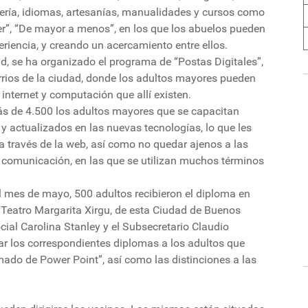
dinería, idiomas, artesanías, manualidades y cursos como
er”, “De mayor a menos”, en los que los abuelos pueden
eriencia, y creando un acercamiento entre ellos.
ad, se ha organizado el programa de “Postas Digitales”,
arrios de la ciudad, donde los adultos mayores pueden
e internet y computación que allí existen.
ás de 4.500 los adultos mayores que se capacitan
y actualizados en las nuevas tecnologías, lo que les
 través de la web, así como no quedar ajenos a las
 comunicación, en las que se utilizan muchos términos
el mes de mayo, 500 adultos recibieron el diploma en
el Teatro Margarita Xirgu, de esta Ciudad de Buenos
social Carolina Stanley y el Subsecretario Claudio
r los correspondientes diplomas a los adultos que
rmado de Power Point”, así como las distinciones a las