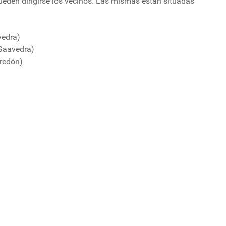
eden dirigirse los vecinos. Las mismas están situadas
vedra)
(Saavedra)
rredón)