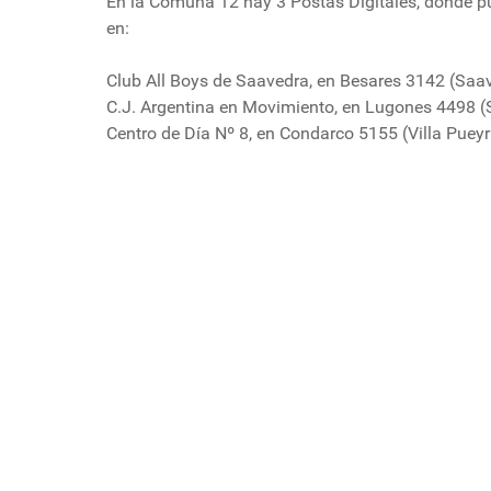
En la Comuna 12 hay 3 Postas Digitales, donde pu
en:
Club All Boys de Saavedra, en Besares 3142 (Saa
C.J. Argentina en Movimiento, en Lugones 4498 
Centro de Día Nº 8, en Condarco 5155 (Villa Puey