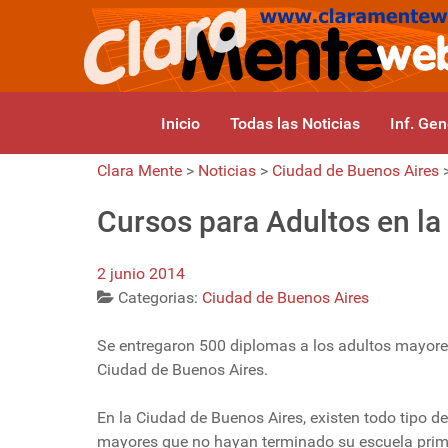
Inicio
Todas las Noticias
Inf. Gen
Clara Mente
>
Noticias
>
Ciudad de Buenos Aires
Cursos para Adultos en la
2 junio 2014
Categorias:
Ciudad de Buenos Aires
Se entregaron 500 diplomas a los adultos mayores 
Ciudad de Buenos Aires.
En la Ciudad de Buenos Aires, existen todo tipo d
mayores que no hayan terminado su escuela primar