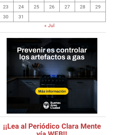
23
24
25
26
27
28
29
30
31
« Jul
¡¡Lea al Periódico Clara Mente
vía WEB!!