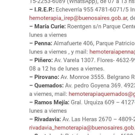
15-2253-6089 (WhatsApp), de 07 a 13 hs. 
– I.R.E.P.:
Echeverría 955 4781-6071/5 Int
hemoterapia_irep@buenosaires.gob.ar
, d
– María Curie:
Roentgen s/n Parque Cente
lunes a viernes
– Penna:
Almafuerte 406, Parque Patricio
lunes a viernes , y mail:
hemoteraiapenna
– Piñero:
Av. Varela 1307. Flores- 4632-9
08 a 12 hs de lunes a viernes.
– Pirovano:
Av. Monroe 3555. Belgrano R-
– Quemados:
Av. pedro Goyena 369. 4923
a viernes, mail:
hemoterapiaquemados@
– Ramos Mejía:
Gral. Urquiza 609 – 4127
lunes a viernes
– Rivadavia:
Av. Las Heras 2670 – 4809-
rivadavia_hemoterapia@buenosaires.gob.