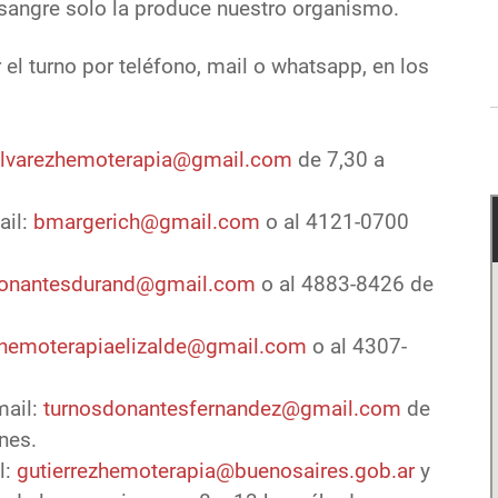
 sangre solo la produce nuestro organismo.
r el turno por teléfono, mail o whatsapp, en los
lvarezhemoterapia@gmail.com
de 7,30 a
ail:
bmargerich@gmail.com
o al 4121-0700
onantesdurand@gmail.com
o al 4883-8426 de
hemoterapiaelizalde@gmail.com
o al 4307-
mail:
turnosdonantesfernandez@gmail.com
de
nes.
l:
gutierrezhemoterapia@buenosaires.gob.ar
y