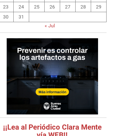
23
24
25
26
27
28
29
30
31
« Jul
¡¡Lea al Periódico Clara Mente
vía WEB!!