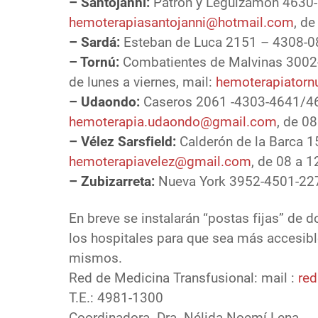
– Santojanni:
Patrón y Leguizamón 4630-
hemoterapiasantojanni@hotmail.com
, de
– Sardá:
Esteban de Luca 2151 – 4308-080
– Tornú:
Combatientes de Malvinas 3002
de lunes a viernes, mail:
hemoterapiator
– Udaondo:
Caseros 2061 -4303-4641/46. 
hemoterapia.udaondo@gmail.com
, de 08
– Vélez Sarsfield:
Calderón de la Barca 1
hemoterapiavelez@gmail.com
, de 08 a 1
– Zubizarreta:
Nueva York 3952-4501-2270
En breve se instalarán “postas fijas” de d
los hospitales para que sea más accesible
mismos.
Red de Medicina Transfusional: mail :
red
T.E.: 4981-1300