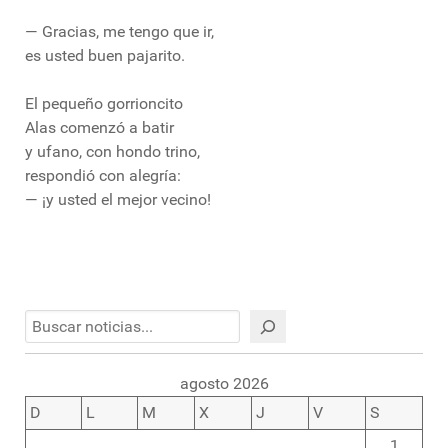
— Gracias, me tengo que ir,
es usted buen pajarito.
El pequeño gorrioncito
Alas comenzó a batir
y ufano, con hondo trino,
respondió con alegría:
— ¡y usted el mejor vecino!
Buscar
agosto 2026
D
L
M
X
J
V
S
1