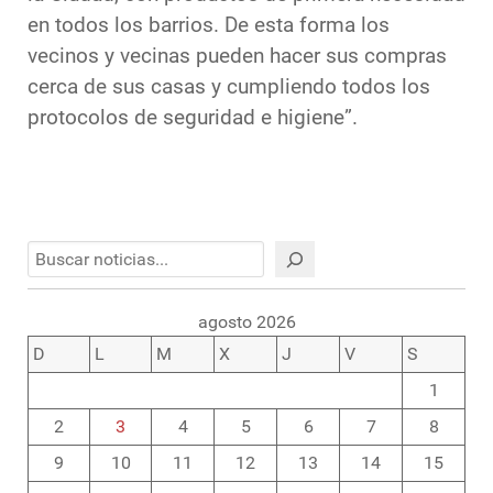
en todos los barrios. De esta forma los
vecinos y vecinas pueden hacer sus compras
cerca de sus casas y cumpliendo todos los
protocolos de seguridad e higiene”.
Buscar
agosto 2026
D
L
M
X
J
V
S
1
2
3
4
5
6
7
8
9
10
11
12
13
14
15