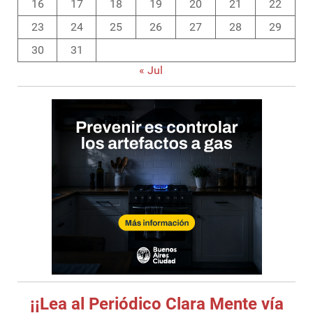
16
17
18
19
20
21
22
23
24
25
26
27
28
29
30
31
« Jul
¡¡Lea al Periódico Clara Mente vía