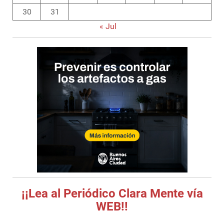
30
31
« Jul
¡¡Lea al Periódico Clara Mente vía
WEB!!