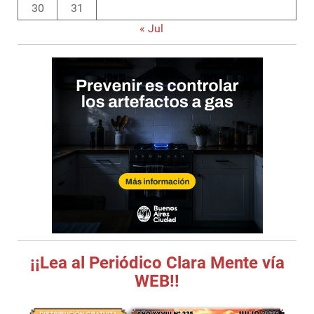
30
31
« Jul
¡¡Lea al Periódico Clara Mente vía
WEB!!