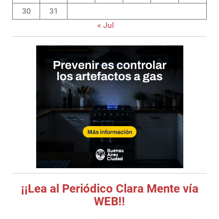
30
31
« Jul
¡¡Lea al Periódico Clara Mente vía
WEB!!