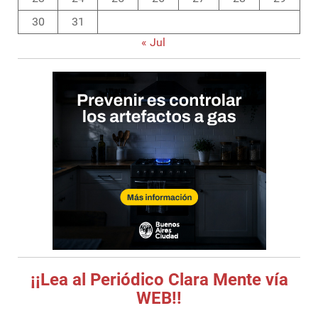
30
31
« Jul
¡¡Lea al Periódico Clara Mente vía
WEB!!