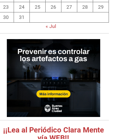
23
24
25
26
27
28
29
30
31
« Jul
¡¡Lea al Periódico Clara Mente
vía WEB!!