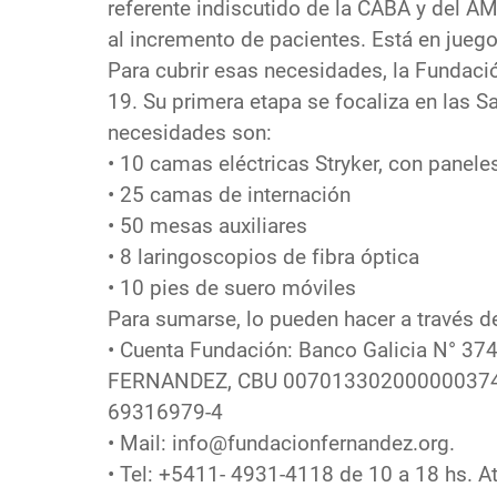
referente indiscutido de la CABA y del A
al incremento de pacientes. Está en juego
Para cubrir esas necesidades, la Fundac
19. Su primera etapa se focaliza en las S
necesidades son:
• 10 camas eléctricas Stryker, con panele
• 25 camas de internación
• 50 mesas auxiliares
• 8 laringoscopios de fibra óptica
• 10 pies de suero móviles
Para sumarse, lo pueden hacer a través d
• Cuenta Fundación: Banco Galicia N° 3
FERNANDEZ, CBU 00701330200000037400
69316979-4
• Mail: info@fundacionfernandez.org.
• Tel: +5411- 4931-4118 de 10 a 18 hs. At