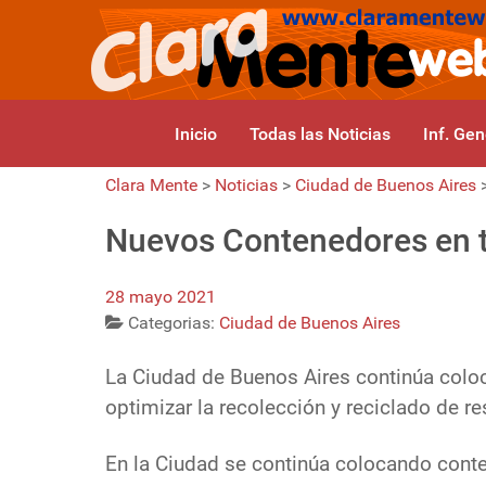
Inicio
Todas las Noticias
Inf. Gen
Clara Mente
>
Noticias
>
Ciudad de Buenos Aires
Nuevos Contenedores en t
28 mayo 2021
Categorias:
Ciudad de Buenos Aires
La Ciudad de Buenos Aires continúa colo
optimizar la recolección y reciclado de re
En la Ciudad se continúa colocando conte