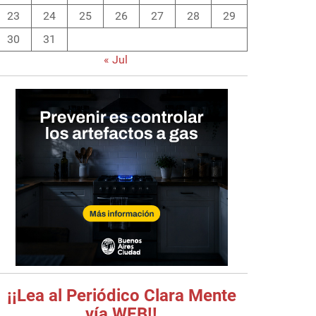
23
24
25
26
27
28
29
30
31
« Jul
¡¡Lea al Periódico Clara Mente
vía WEB!!