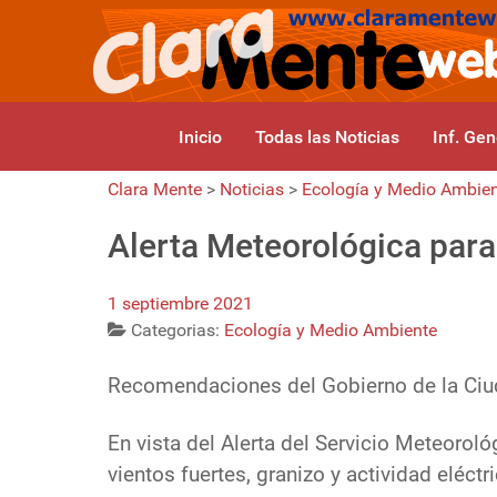
Inicio
Todas las Noticias
Inf. Gen
Clara Mente
>
Noticias
>
Ecología y Medio Ambie
Alerta Meteorológica para
1 septiembre 2021
Categorias:
Ecología y Medio Ambiente
Recomendaciones del Gobierno de la Ciud
En vista del Alerta del Servicio Meteoroló
vientos fuertes, granizo y actividad eléct