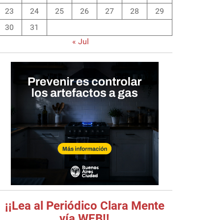
23
24
25
26
27
28
29
30
31
« Jul
¡¡Lea al Periódico Clara Mente
vía WEB!!