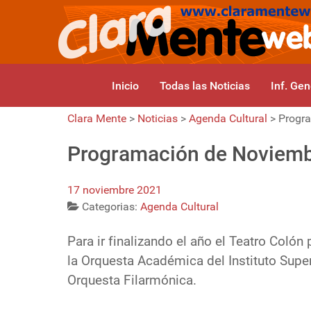
Inicio
Todas las Noticias
Inf. Gen
Clara Mente
>
Noticias
>
Agenda Cultural
>
Progra
Programación de Noviembr
17 noviembre 2021
Categorias:
Agenda Cultural
Para ir finalizando el año el Teatro Colón
la Orquesta Académica del Instituto Super
Orquesta Filarmónica.