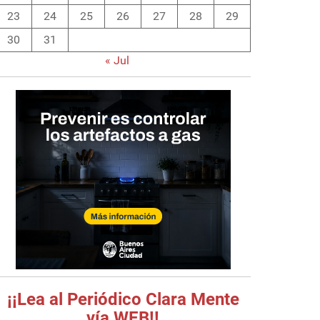
23
24
25
26
27
28
29
30
31
« Jul
¡¡Lea al Periódico Clara Mente
vía WEB!!