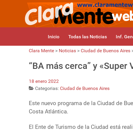
Inicio
Todas las Noticias
Inf. Gen
Clara Mente
>
Noticias
>
Ciudad de Buenos Aires
“BA más cerca” y «Super 
18 enero 2022
Categorias:
Ciudad de Buenos Aires
Este nuevo programa de la Ciudad de Bue
Costa Atlántica.
El Ente de Turismo de la Ciudad está reali