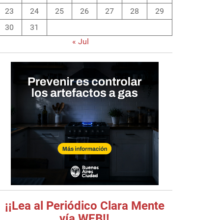
23
24
25
26
27
28
29
30
31
« Jul
¡¡Lea al Periódico Clara Mente
vía WEB!!