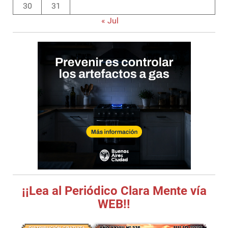
30
31
« Jul
¡¡Lea al Periódico Clara Mente vía
WEB!!