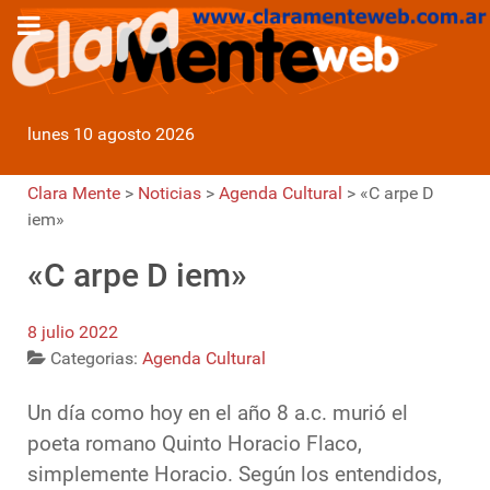
lunes 10 agosto 2026
Clara Mente
>
Noticias
>
Agenda Cultural
>
«C arpe D
iem»
«C arpe D iem»
8 julio 2022
Categorias:
Agenda Cultural
Un día como hoy en el año 8 a.c. murió el
poeta romano Quinto Horacio Flaco,
simplemente Horacio. Según los entendidos,