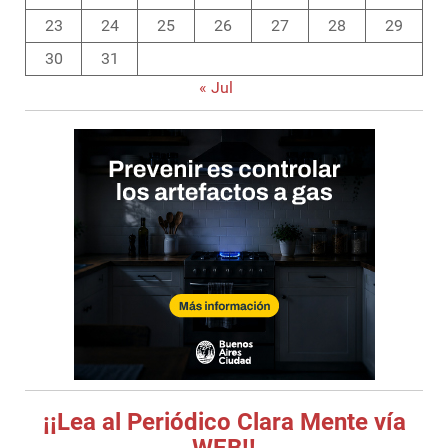
23
24
25
26
27
28
29
30
31
« Jul
¡¡Lea al Periódico Clara Mente vía