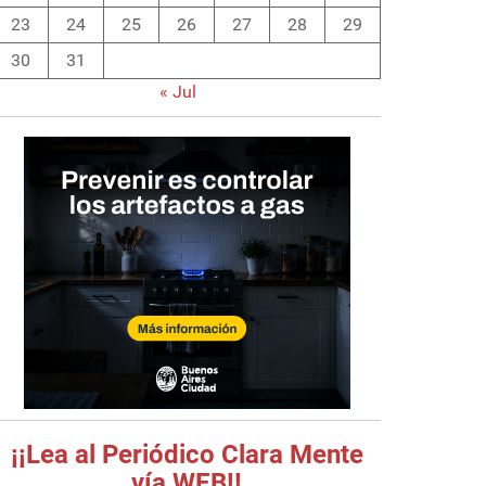
23
24
25
26
27
28
29
30
31
« Jul
¡¡Lea al Periódico Clara Mente
vía WEB!!