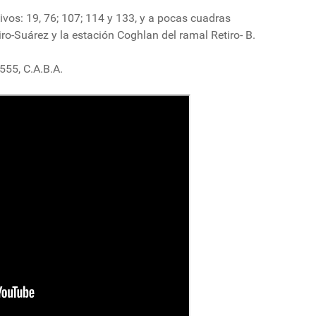
ivos: 19, 76; 107; 114 y 133, y a pocas cuadras
ro-Suárez y la estación Coghlan del ramal Retiro- B.
555, C.A.B.A.