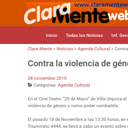
Inicio
Todas las Noticias
Inf. Gen
Clara Mente
>
Noticias
>
Agenda Cultural
>
Contra
Contra la violencia de gén
28 noviembre 2015
Categorias:
Agenda Cultural
En el Cine-Teatro “25 de Mayo” de Villa Urquiza e
violencia de género y como poder combatirla.
El pasado 18 de Noviembre a las 13:30 horas, en e
Triunvirato 4444, se llevó a cabo un evento sobre 