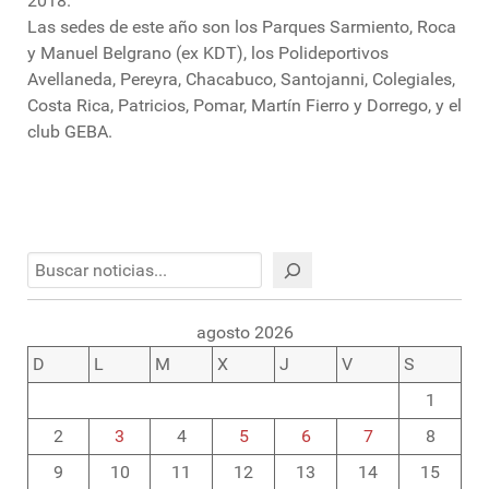
2018.
Las sedes de este año son los Parques Sarmiento, Roca
y Manuel Belgrano (ex KDT), los Polideportivos
Avellaneda, Pereyra, Chacabuco, Santojanni, Colegiales,
Costa Rica, Patricios, Pomar, Martín Fierro y Dorrego, y el
club GEBA.
Buscar
agosto 2026
D
L
M
X
J
V
S
1
2
3
4
5
6
7
8
9
10
11
12
13
14
15