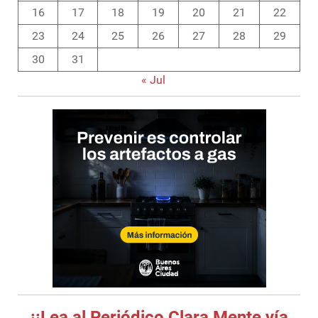
16
17
18
19
20
21
22
23
24
25
26
27
28
29
30
31
« Jul
¡¡Lea al Periódico Clara Mente vía