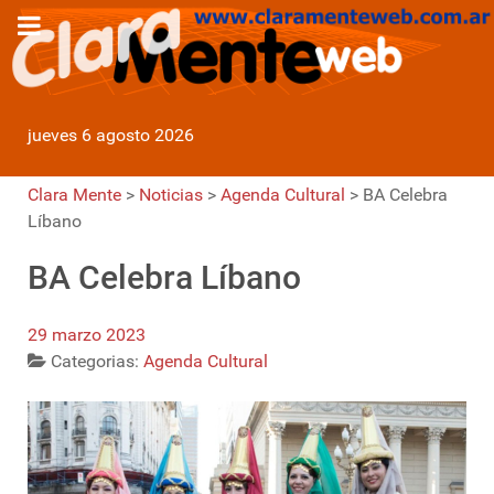
jueves 6 agosto 2026
Clara Mente
>
Noticias
>
Agenda Cultural
>
BA Celebra
Líbano
BA Celebra Líbano
29 marzo 2023
Categorias:
Agenda Cultural