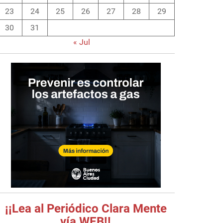
23
24
25
26
27
28
29
30
31
« Jul
¡¡Lea al Periódico Clara Mente
vía WEB!!