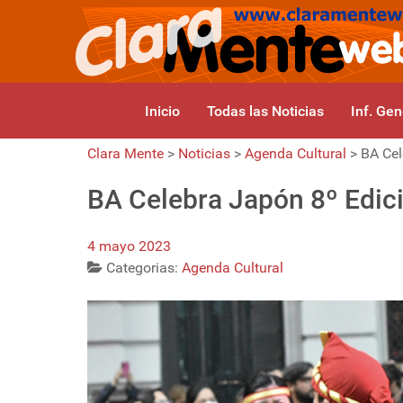
Inicio
Todas las Noticias
Inf. Gen
Clara Mente
>
Noticias
>
Agenda Cultural
>
BA Cel
BA Celebra Japón 8º Edic
4 mayo 2023
Categorias:
Agenda Cultural