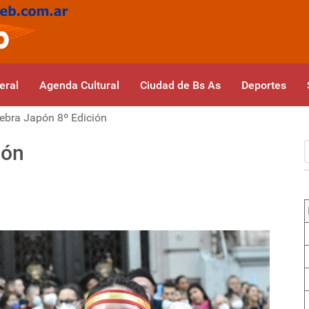
eral
Agenda Cultural
Ciudad de Bs As
Deportes
ebra Japón 8º Edición
ión