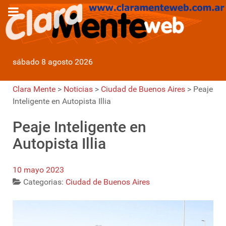
sábado 8 agosto 2026
Clara Mente
>
Noticias
>
Ciudad de Buenos Aires
>
Peaje
Inteligente en Autopista Illia
Peaje Inteligente en
Autopista Illia
10 mayo 2023
Categorias:
Ciudad de Buenos Aires