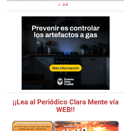
« Jul
¡¡Lea al Periódico Clara Mente vía
WEB!!