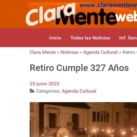
Inicio
Todas las Noticias
Inf. Gen
Clara Mente
>
Noticias
>
Agenda Cultural
>
Retiro
Retiro Cumple 327 Años
25 junio 2023
Categorias:
Agenda Cultural