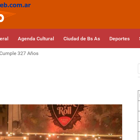
eral
Agenda Cultural
Ciudad de Bs As
Deportes
 Cumple 327 Años