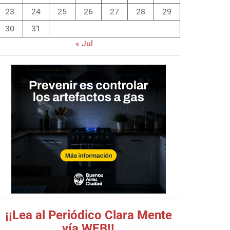
23
24
25
26
27
28
29
30
31
« Jul
¡¡Lea al Periódico Clara Mente
vía WEB!!