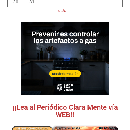
30
31
« Jul
¡¡Lea al Periódico Clara Mente vía
WEB!!