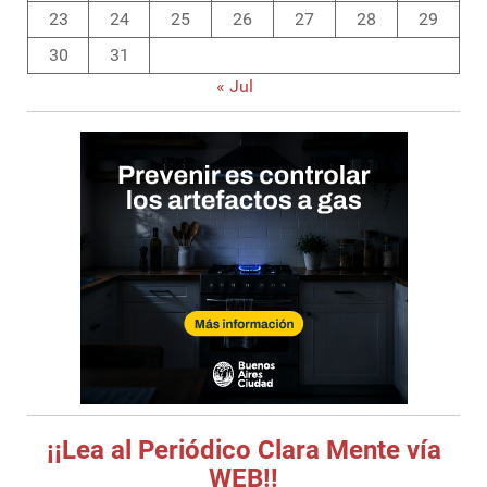
23
24
25
26
27
28
29
30
31
« Jul
¡¡Lea al Periódico Clara Mente vía
WEB!!