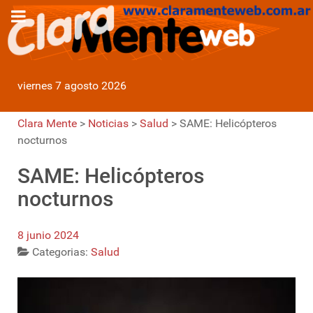
viernes 7 agosto 2026
Clara Mente
>
Noticias
>
Salud
>
SAME: Helicópteros
nocturnos
SAME: Helicópteros
nocturnos
8 junio 2024
Categorias:
Salud