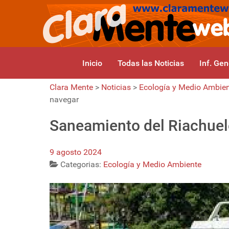
Inicio
Todas las Noticias
Inf. Gen
Clara Mente
>
Noticias
>
Ecología y Medio Ambie
navegar
Saneamiento del Riachuel
9 agosto 2024
Categorias:
Ecología y Medio Ambiente