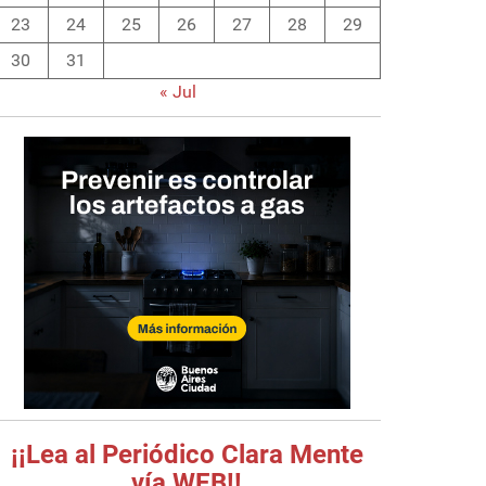
23
24
25
26
27
28
29
30
31
« Jul
¡¡Lea al Periódico Clara Mente
vía WEB!!