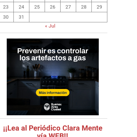
23
24
25
26
27
28
29
30
31
« Jul
¡¡Lea al Periódico Clara Mente
vía WEB!!