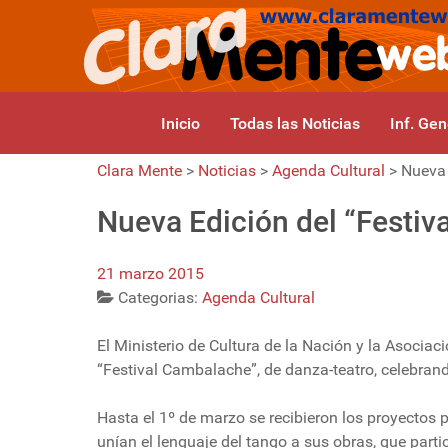
Inicio
Todas las Noticias
Inf. Gen
Clara Mente
>
Noticias
>
Agenda Cultural
>
Nueva 
Nueva Edición del “Festi
21 marzo 2015
Categorias:
Agenda Cultural
El Ministerio de Cultura de la Nación y la Asocia
“Festival Cambalache”, de danza-teatro, celebrand
Hasta el 1º de marzo se recibieron los proyectos p
unían el lenguaje del tango a sus obras, que partic