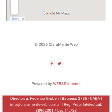
© 2026 ClaraMente Web
Powered by
WEBSS Internet
Director/a: Federico Gruben | Bauness 2786 - CABA |
info@claramenteweb.com.ar
| Reg. Prop. Intelectual:
88962301 / Ley 11.723