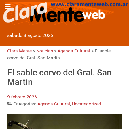
sábado 8 agosto 2026
Clara Mente
>
Noticias
>
Agenda Cultural
>
El sable
corvo del Gral. San Martín
El sable corvo del Gral. San
Martín
9 febrero 2026
Categorias:
Agenda Cultural
,
Uncategorized